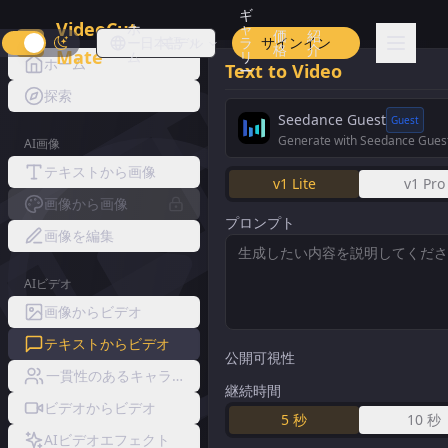
ギ
VideoCut
ホ
ャ
価
紹
ー
日本語
モデル
ラ
サインイン
格
介
Mate
ム
リ
ホーム
Text to Video
ー
探索
Seedance Guest
Guest
Generate with Seedance Gues
AI画像
テキストから画像
v1 Lite
v1 Pro
画像から画像
プロンプト
画像を編集
AIビデオ
画像からビデオ
テキストからビデオ
公開可視性
一貫性のあるキャラクタービデオ
継続時間
ビデオからビデオ
5
秒
10
秒
AIビデオエフェクト