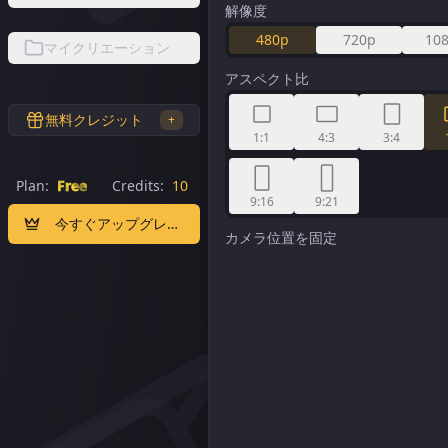
解像度
480p
720p
10
マイクリエーション
アスペクト比
無料クレジット
+
1:1
4:3
3:4
Plan:
Free
Credits:
10
9:16
9:21
今すぐアップグレード
カメラ位置を固定