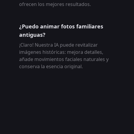
ofrecen los mejores resultados.
¿Puedo animar fotos familiares
antiguas?
¡Claro! Nuestra IA puede revitalizar
imágenes históricas: mejora detalles,
añade movimientos faciales naturales y
conserva la esencia original.
¿Hay un límite para animar
imágenes?
Con el plan gratuito puedes animar hasta
10 imágenes al día. Con la suscripción
premium obtienes animaciones
ilimitadas, exportaciones sin marca de