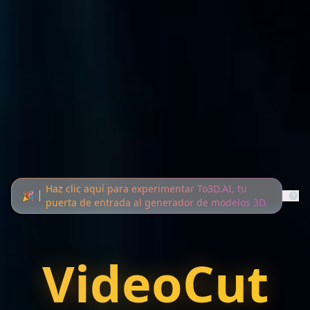
Haz clic aquí para experimentar To3D.AI, tu
🎉
puerta de entrada al generador de modelos 3D.
VideoCut