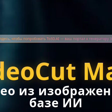
здесь, чтобы попробовать To3D.AI — ваш портал к генератору 
deoCut M
ео из изображен
базе ИИ