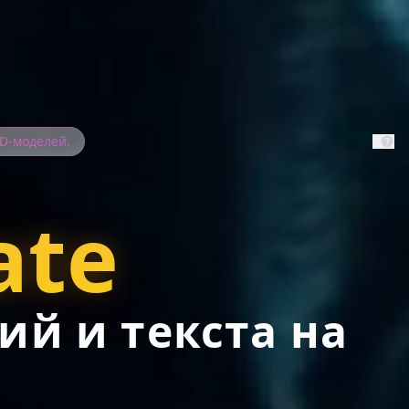
3D-моделей.
ate
ий и текста на