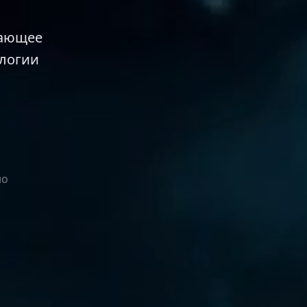
вающее
логии
но