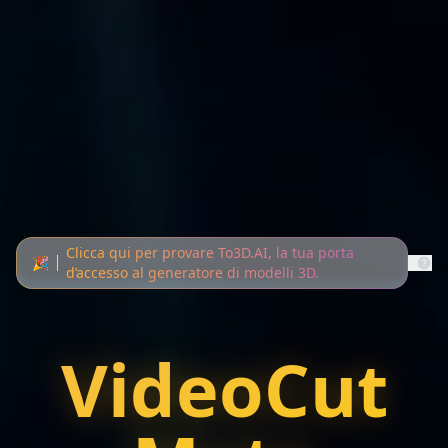
Clicca qui per provare To3D.AI, la tua porta
🎉
d’accesso al generatore di modelli 3D.
VideoCut