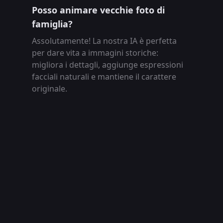
Posso animare vecchie foto di
famiglia?
Assolutamente! La nostra IA è perfetta
per dare vita a immagini storiche:
migliora i dettagli, aggiunge espressioni
facciali naturali e mantiene il carattere
originale.
C'è un limite all’uso gratuito?
Con il piano gratuito puoi animare fino a
10 immagini al giorno. Gli abbonati
premium hanno accesso illimitato,
esportazioni senza watermark e
rendering prioritario.