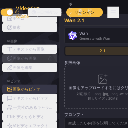
ギ
VideoCut
ホ
ャ
価
紹
ー
日本語
モデル
ラ
サインイン
格
介
Mate
ム
リ
ホーム
Wan 2.1
ー
探索
Wan
Generate with Wan
AI画像
テキストから画像
2.1
画像から画像
参照画像
画像を編集
AIビデオ
画像をアップロードするにはク
画像からビデオ
対応形式：.png, .jpg, .jpeg, .web
テキストからビデオ
最大サイズ：20MB
一貫性のあるキャラクタービデオ
プロンプト
ビデオからビデオ
AIビデオエフェクト