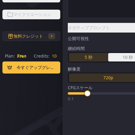
マイクリエーション
ネガティブプロンプト
無料クレジット
+
公開可視性
継続時間
Plan:
Free
Credits:
10
5
秒
10
秒
今すぐアップグレード
解像度
720p
CFGスケール
0.1