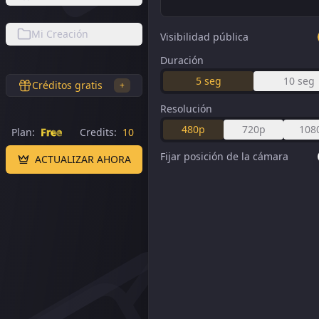
Mi Creación
Visibilidad pública
Duración
5
seg
10
seg
Créditos gratis
+
Resolución
480p
720p
108
Plan:
Free
Credits:
10
Fijar posición de la cámara
ACTUALIZAR AHORA