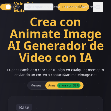
VideoCut
Inicio
Modelos
Español
Galería
Iniciar sesión
Precios
Referencia
Mate
Crea con
Animate Image
AI Generador de
Video con IA
Puedes cambiar o cancelar tu plan en cualquier momento
enviando un correo a
contact@animateimage.net
Mensual
Anual
ahorra un 33%
Base