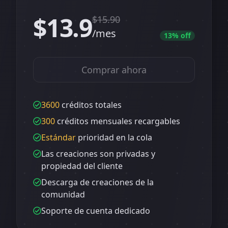
$13.9
$
15.90
/mes
13
% off
Comprar ahora
3600
créditos totales
300
créditos mensuales recargables
Estándar
prioridad en la cola
Las creaciones son privadas y
propiedad del cliente
Descarga de creaciones de la
comunidad
Soporte de cuenta dedicado