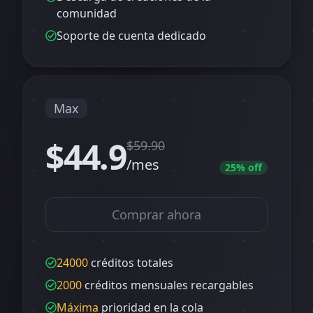
comunidad
Soporte de cuenta dedicado
Max
$44.9
$
59.90
/mes
25
% off
Comprar ahora
24000
créditos totales
2000
créditos mensuales recargables
Máxima
prioridad en la cola