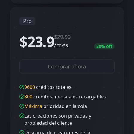
Pro
$23.9
$
29.90
/mes
20
% off
Comprar ahora
9600
créditos totales
800
créditos mensuales recargables
Máxima
prioridad en la cola
Las creaciones son privadas y
propiedad del cliente
Descarga de creaciones de la