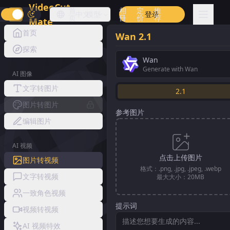
VideoCut
首
相
定
推
中文
模型
登录
页
冊
价
荐
Mate
首页
Wan 2.1
探索
Wan
Generate with Wan
AI 图像
文字转图片
2.1
图片转图片
参考图片
编辑图片
AI 视频
点击上传图片
图片转视频
格式：.png, .jpg, .jpeg, .webp
文字转视频
最大大小：20MB
一致角色视频
提示词
视频转视频
AI 视频特效