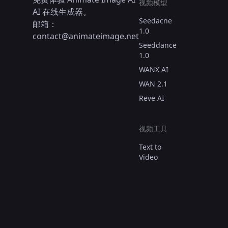
视频模型
AI 在线生成器。
Seedacne
邮箱：
1.0
contact@animateimage.net
Seeddance
1.0
WANX AI
WAN 2.1
Reve AI
视频工具
Text to
Video
Image to
Video
Consistent
Character
Video