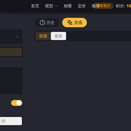
首页
模型
相冊
定价
推荐
积分
:
10
访客模式
历史
灵感
探索
最新
0
秒