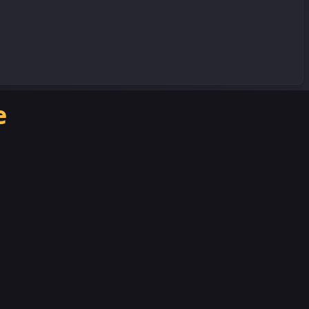
e
s.howto.title
.description