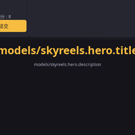
积分
:
8
提交
models/skyreels.hero.titl
models/skyreels.hero.description
models/skyreel
models/skyreels.howto