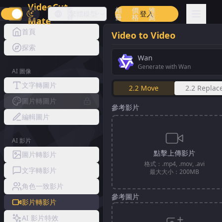
VideoCut
首
相
價
推
繁體中
模型
登入
頁
冊
格
薦
Mate
文
首頁
Video to Video
探索
Wan
Generate with Wan
AI 圖像
文字轉圖片
2.2 Move
2.2 Replac
圖片轉圖片
參考影片
編輯圖片
AI 影片
點擊上傳影片
圖片轉影片
格式：.mp4, .mov, .avi
文字轉影片
最大大小：200MB
角色一致影片
參考圖片
影片轉影片
AI 影片特效