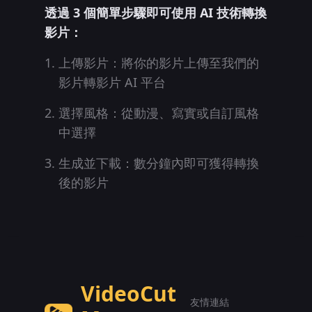
透過 3 個簡單步驟即可使用 AI 技術轉換
影片：
上傳影片：將你的影片上傳至我們的
影片轉影片 AI 平台
選擇風格：從動漫、寫實或自訂風格
中選擇
生成並下載：數分鐘內即可獲得轉換
後的影片
VideoCut
友情連結