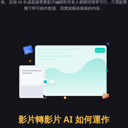
格。這個 AI 生成器讓專業影片編輯對所有人都變得簡單可行。只需點擊
幾下即可創作動漫、寫實或藝術風格的內容。
影片轉影片 AI 如何運作