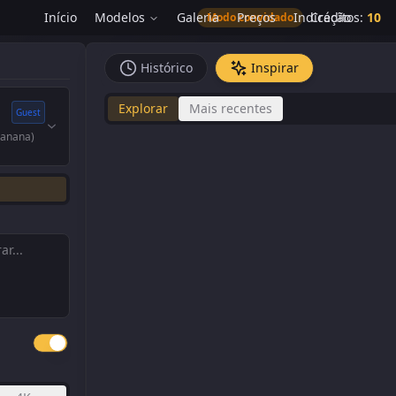
Início
Modelos
Galeria
Preços
Indicação
Créditos
:
10
Modo convidado
Histórico
Inspirar
Explorar
Mais recentes
Guest
Banana)