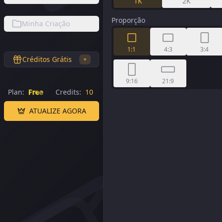
1K
2K
Proporção
Minha Criação
1:1
4:3
3:4
Créditos Grátis
+
9:16
21:9
Plan:
Free
Credits:
10
ATUALIZE AGORA