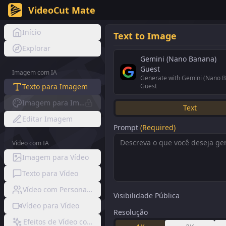
VideoCut Mate
Início
Text to Image
Explorar
Gemini (Nano Banana)
Guest
Imagem com IA
Generate with Gemini (Nano 
Texto para Imagem
Guest
Imagem para Imagem
Text
Editar Imagem
Prompt
(Required)
Vídeo com IA
Imagem para Vídeo
Texto para Vídeo
Vídeo com Personagem Consistente
Visibilidade Pública
Vídeo para Vídeo
Resolução
Efeitos de Vídeo com IA