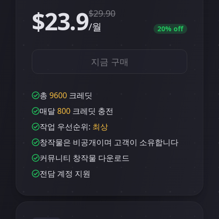
$23.9
$
29.90
/월
20
% off
지금 구매
총
9600
크레딧
매달
800
크레딧 충전
작업 우선순위:
최상
창작물은 비공개이며 고객이 소유합니다
커뮤니티 창작물 다운로드
전담 계정 지원