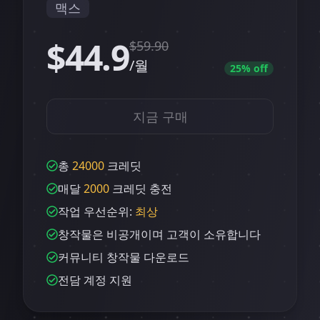
맥스
$44.9
$
59.90
/월
25
% off
지금 구매
총
24000
크레딧
매달
2000
크레딧 충전
작업 우선순위:
최상
창작물은 비공개이며 고객이 소유합니다
커뮤니티 창작물 다운로드
전담 계정 지원