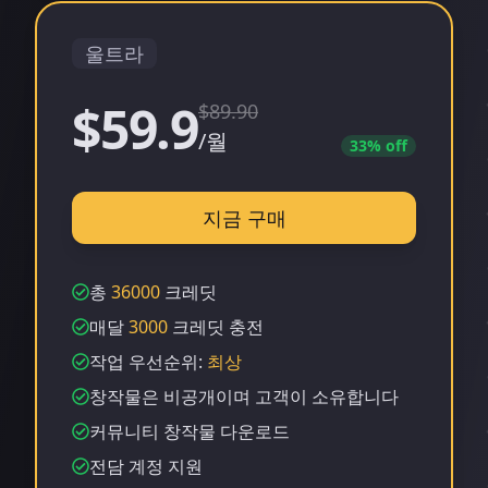
울트라
$59.9
$
89.90
/월
33
% off
지금 구매
총
36000
크레딧
매달
3000
크레딧 충전
작업 우선순위:
최상
창작물은 비공개이며 고객이 소유합니다
커뮤니티 창작물 다운로드
전담 계정 지원