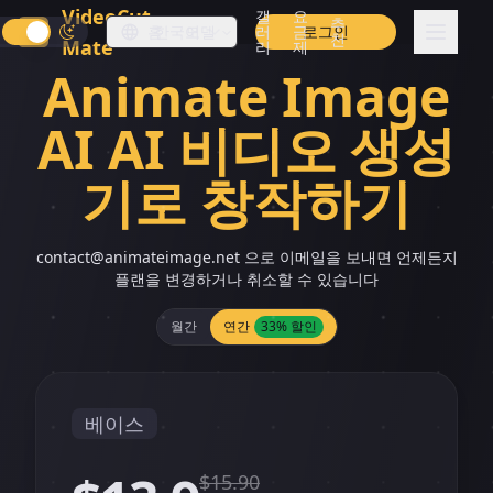
VideoCut
갤
요
추
홈
한국어
모델
러
금
로그인
천
Mate
리
제
Animate Image
AI AI 비디오 생성
기로 창작하기
contact@animateimage.net
으로 이메일을 보내면 언제든지
플랜을 변경하거나 취소할 수 있습니다
월간
연간
33% 할인
베이스
$
15.90