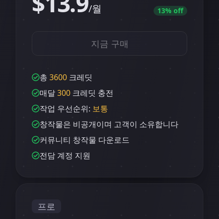
$13.9
/월
13
% off
지금 구매
총
3600
크레딧
매달
300
크레딧 충전
작업 우선순위:
보통
창작물은 비공개이며 고객이 소유합니다
커뮤니티 창작물 다운로드
전담 계정 지원
프로