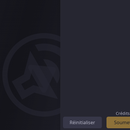
Crédits
Réinitialiser
Soumet