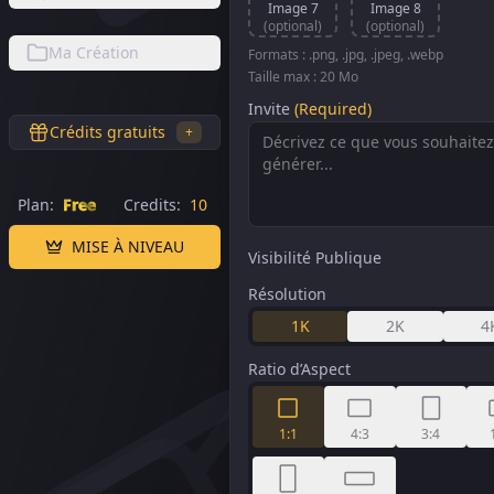
Image 7
Image 8
(optional)
(optional)
Ma Création
Formats : .png, .jpg, .jpeg, .webp
Taille max : 20 Mo
Invite
(Required)
Crédits gratuits
+
Plan:
Free
Credits:
10
MISE À NIVEAU
Visibilité Publique
Résolution
1K
2K
4
Ratio d’Aspect
1:1
4:3
3:4