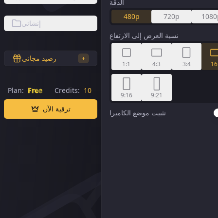
الدقة
480p
720p
1080
إنشائي
نسبة العرض إلى الارتفاع
رصيد مجاني
+
1:1
4:3
3:4
16
Plan:
Free
Credits:
10
9:16
9:21
ترقية الآن
تثبيت موضع الكاميرا