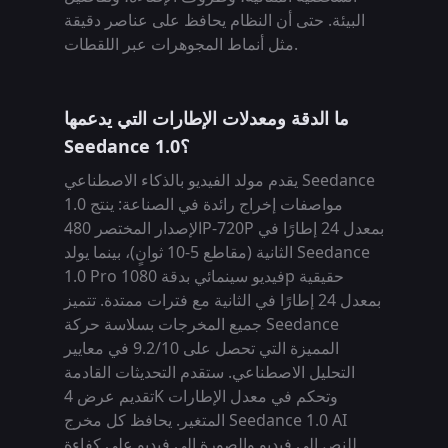
البيئة. حتى أن النظام يحافظ على عناصر دقيقة
مثل أنماط المجوهرات عبر اللقطات.
ما الدقة ومعدلات الإطارات التي يدعمها
Seedance 1.0؟
يقدم مولد الفيديو بالذكاء الاصطناعي Seedance
1.0 مواصفات إخراج رائدة في الصناعة: ينتج
الإصدار المختصر 480P-720P بمعدل 24 إطارًا في
الثانية (مقاطع 5-10 ثوانٍ)، بينما يولد Seedance
1.0 Pro فيديو سينمائي بدقة 1080p حقيقية
بمعدل 24 إطارًا في الثانية مع فترات ممتدة. تتميز
جميع المخرجات بسلاسة حركة Seedance
المميزة التي تحصل على 9.2/10 في معايير
التحليل الاصطناعي. ستقدم التحديثات القادمة
تقديم عرض 4K وتحكم في معدل الإطارات
المتغير. يحافظ كل مخرج Seedance 1.0 AI
للنص إلى فيديو والصورة إلى فيديو على كفاءة