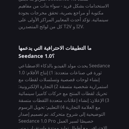
الاستخدامات بشكل فريد - سواء بدأت من مفاهيم
مكتوبة أو مراجع بصرية، تحقق مخرجات بجودة
سينمائية. تؤكد أحدث المعايير المراكز الأولى على
كل من لوائح المتصدرين T2V و I2V.
ما التطبيقات الاحترافية التي يدعمها
Seedance 1.0؟
يحدث مولد الفيديو بالذكاء الاصطناعي Seedance
1.0 ثورة في صناعات متعددة: 1) إنتاج الأفلام:
إنشاء لوحات قصصية وتسلسلات لقطات مع
استمرارية شخصية متسقة 2) التجارة الإلكترونية:
تحريك لقطات المنتج مع حركات كاميرا سينمائية
3) الإعلان: إنشاء إعلانات متعددة اللقطات متسقة
مع العلامة التجارية 4) التعليم: تحويل الرسوم
التوضيحية إلى شروح متحركة. تم تصميم إصدار
Seedance 1.0 Pro خصيصًا لسير العمل
الاحترافي مع أطوال توليد ممتدة واستقرار زمني