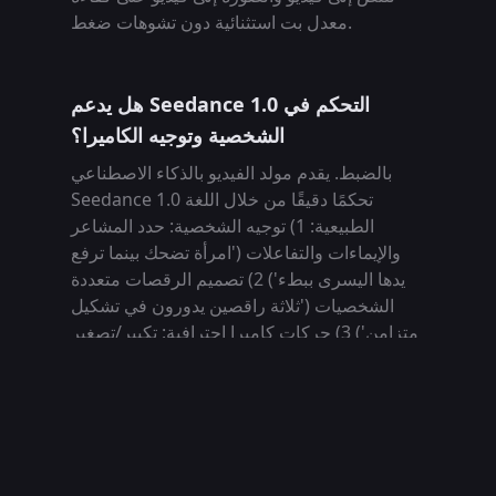
معدل بت استثنائية دون تشوهات ضغط.
هل يدعم Seedance 1.0 التحكم في
الشخصية وتوجيه الكاميرا؟
بالضبط. يقدم مولد الفيديو بالذكاء الاصطناعي
Seedance 1.0 تحكمًا دقيقًا من خلال اللغة
الطبيعية: 1) توجيه الشخصية: حدد المشاعر
والإيماءات والتفاعلات ('امرأة تضحك بينما ترفع
يدها اليسرى ببطء') 2) تصميم الرقصات متعددة
الشخصيات ('ثلاثة راقصين يدورون في تشكيل
متزامن') 3) حركات كاميرا احترافية: تكبير/تصغير
دوللي، لقطات كرين، تتبع Steadicam، وزوايا
هولندية. على عكس المنافسين، يفسر Seedance
1.0 الظروف المكانية ('تدريجياً'، 'فجأة')
ومصطلحات التصوير السينمائي ('زاوية منخفضة'،
'عمق مجال ضحل'). هذا يجعل Seedance 1.0 AI
للنص إلى فيديو ذا قيمة خاصة للمخرجين الذين