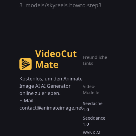
models/skyreels.howto.step3
VideoCut
Freundliche
Mate
Links
Kostenlos, um den Animate
Image AI AI Generator
Video-
Modelle
online zu erleben.
E-Mail:
Seedacne
contact@animateimage.net
1.0
Seeddance
1.0
WANX AI